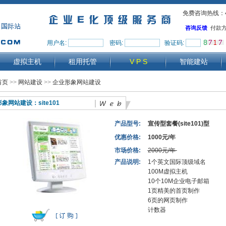
免费咨询热线：40
咨询反馈
付款
用户名:
密码:
验证码:
虚拟主机
租用托管
V P S
智能建站
首页
>>
网站建设
>>
企业形象网站建设
形象网站建设：
site101
产品型号:
宣传型套餐(site101)型
优惠价格:
1000元/年
市场价格:
2000元/年
产品说明:
1个英文国际顶级域名
100M虚拟主机
10个10M企业电子邮箱
1页精美的首页制作
6页的网页制作
计数器