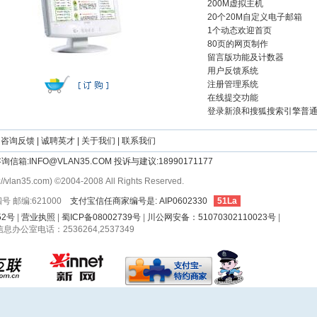
200M虚拟主机
20个20M自定义电子邮箱
1个动态欢迎首页
80页的网页制作
留言版功能及计数器
用户反馈系统
注册管理系统
在线提交功能
登录新浪和搜狐搜索引擎普
咨询反馈
|
诚聘英才
|
关于我们
|
联系我们
5 咨询信箱:INFO@VLAN35.COM 投诉与建议:18990171177
5.com) ©2004-2008 All Rights Reserved.
邮编:621000
支付宝信任商家编号是: AIP0602330
51La
52号
|
营业执照
|
蜀ICP备08002739号
|
川公网安备：51070302110023号
|
公室电话：2536264,2537349